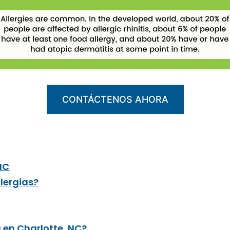
CONTÁCTENOS AHORA
NC
lergias?
 en Charlotte, NC?