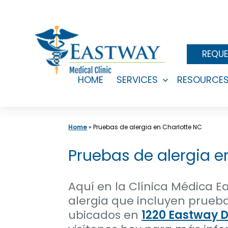
Skip
to
content
REQUE
HOME
SERVICES
RESOURCE
Open
menu
Home
»
Pruebas de alergia en Charlotte NC
Pruebas de alergia e
Aquí en la Clínica Médica E
alergia que incluyen prueba
ubicados en
1220 Eastway D