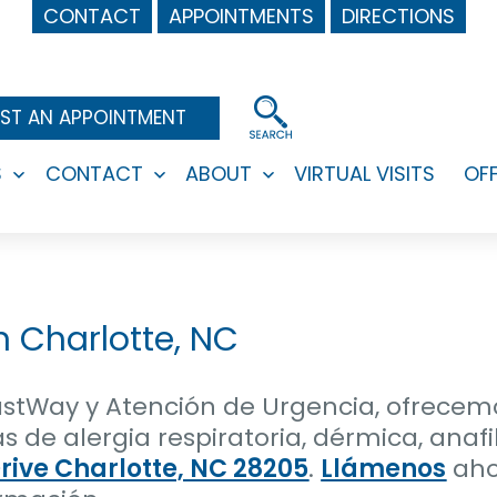
CONTACT
APPOINTMENTS
DIRECTIONS
ST AN APPOINTMENT
S
CONTACT
ABOUT
VIRTUAL VISITS
OF
Open
Open
Open
menu
menu
menu
n Charlotte, NC
astWay y Atención de Urgencia, ofrecem
s de alergia respiratoria, dérmica, anaf
rive Charlotte, NC 28205
.
Llámenos
aho